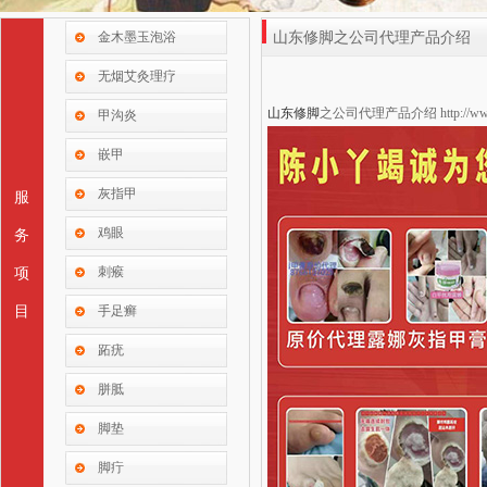
金木墨玉泡浴
山东修脚之公司代理产品介绍
无烟艾灸理疗
山东修脚
之公司代理产品介绍 http://www.y
甲沟炎
嵌甲
灰指甲
服
鸡眼
务
刺瘊
项
目
手足癣
跖疣
胼胝
脚垫
脚疔