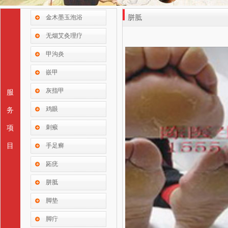
金木墨玉泡浴
胼胝
无烟艾灸理疗
甲沟炎
嵌甲
灰指甲
服
鸡眼
务
刺瘊
项
目
手足癣
跖疣
胼胝
脚垫
脚疔