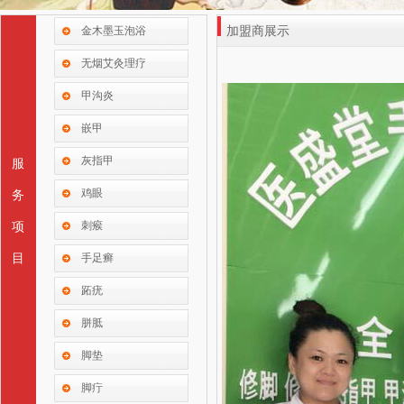
金木墨玉泡浴
加盟商展示
无烟艾灸理疗
甲沟炎
嵌甲
灰指甲
服
鸡眼
务
刺瘊
项
目
手足癣
跖疣
胼胝
脚垫
脚疔